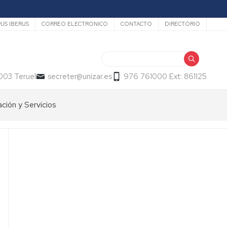
US IBERUS
CORREO ELECTRONICO
CONTACTO
DIRECTORIO
Buscar
003 Teruel
secreter@unizar.es
976 761000 Ext: 861125
ción y Servicios