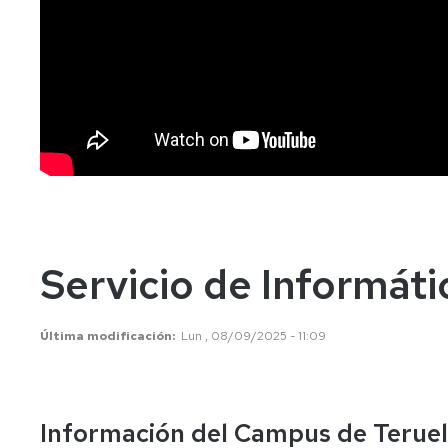
de
Normativa
la
Unizar
Universidad
International
Movilidad
Student
Solicitud
del
título
Servicio de Informáti
Última modificación
Lun , 08/09/2025 - 11:09
Información del Campus de Teruel