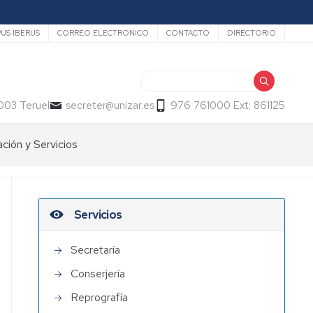
US IBERUS
CORREO ELECTRONICO
CONTACTO
DIRECTORIO
Buscar
003 Teruel
secreter@unizar.es
976 761000 Ext: 861125
ción y Servicios
Servicios
Secretaría
Conserjería
Reprografía