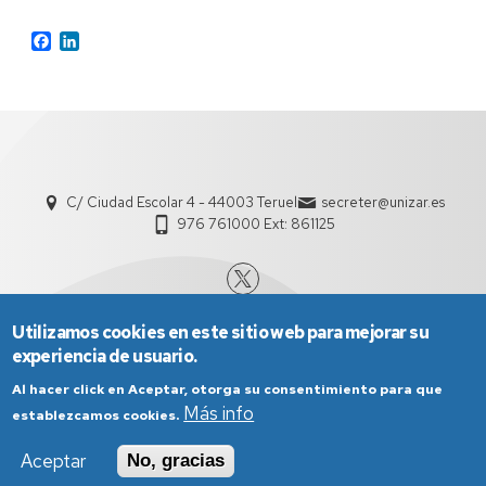
Facebook
LinkedIn
C/ Ciudad Escolar 4 - 44003 Teruel
secreter@unizar.es
976 761000 Ext: 861125
Utilizamos cookies en este sitio web para mejorar su
experiencia de usuario.
Al hacer click en Aceptar, otorga su consentimiento para que
Más info
establezcamos cookies.
Aviso Legal
Condiciones generales de uso
Aceptar
No, gracias
Política de Privacidad
Política de Cookies